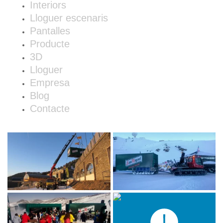
Interiors
Lloguer escenaris
Pantalles
Producte
3D
Lloguer
Empresa
Blog
Contacte